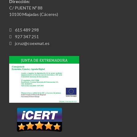
Dirección:
C/ PUENTE Nº 88
10100 Miajadas (Cáceres)
615 489 298
927 347 251
jcruz@coexmat.es