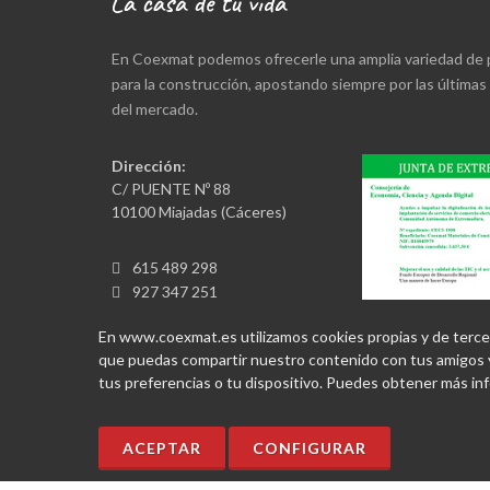
En Coexmat podemos ofrecerle una amplia variedad de
para la construcción, apostando siempre por las última
del mercado.
Dirección:
C/ PUENTE Nº 88
10100 Miajadas (Cáceres)
615 489 298
927 347 251
jcruz@coexmat.es
En www.coexmat.es utilizamos cookies propias y de terceros
que puedas compartir nuestro contenido con tus amigos y
tus preferencias o tu dispositivo. Puedes obtener más i
ACEPTAR
CONFIGURAR
Copyrights © 2026. Todos los derechos reservados.