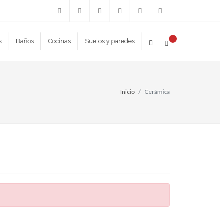
Facebook
Twitter
Instagram
615
927
jcruz@coexmat.es
s
Baños
Cocinas
Suelos y paredes
489
347
298
251
Inicio
Cerámica