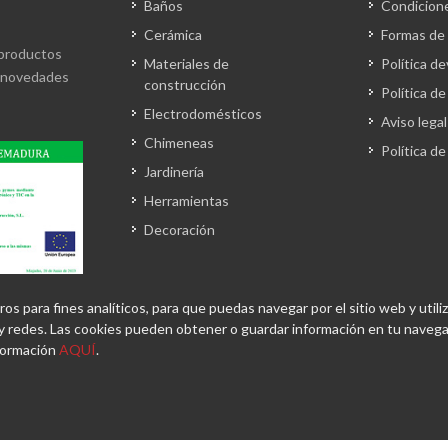
Baños
Condicion
Cerámica
Formas de
 productos
Materiales de
Política d
s novedades
construcción
Política de
Electrodomésticos
Aviso legal
Chimeneas
Política d
Jardinería
Herramientas
Decoración
 para fines analíticos, para que puedas navegar por el sitio web y utiliz
 redes. Las cookies pueden obtener o guardar información en tu navegad
nformación
AQUÍ
.