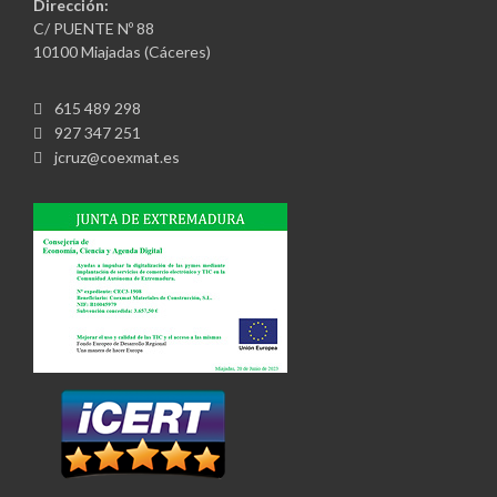
Dirección:
C/ PUENTE Nº 88
10100 Miajadas (Cáceres)
615 489 298
927 347 251
jcruz@coexmat.es