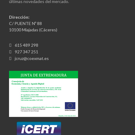
últimas novedades del mercado.
Dirección:
C/ PUENTE Nº 88
10100 Miajadas (Cáceres)
615 489 298
927 347 251
jcruz@coexmat.es