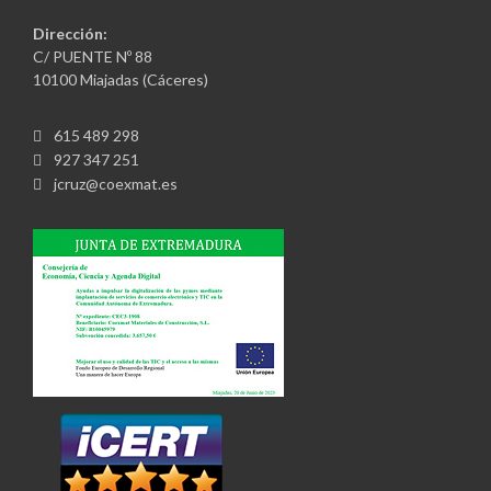
Dirección:
C/ PUENTE Nº 88
10100 Miajadas (Cáceres)
615 489 298
927 347 251
jcruz@coexmat.es