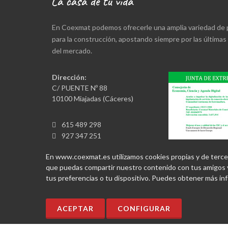
En Coexmat podemos ofrecerle una amplia variedad de
para la construcción, apostando siempre por las última
del mercado.
Dirección:
C/ PUENTE Nº 88
10100 Miajadas (Cáceres)
615 489 298
927 347 251
jcruz@coexmat.es
En www.coexmat.es utilizamos cookies propias y de terceros
que puedas compartir nuestro contenido con tus amigos y
tus preferencias o tu dispositivo. Puedes obtener más i
ACEPTAR
CONFIGURAR
Copyrights © 2026. Todos los derechos reservados.