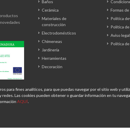
Baños
Condicion
Cerámica
Formas de
 productos
Materiales de
Política d
s novedades
construcción
Política de
Electrodomésticos
Aviso legal
Chimeneas
Política d
Jardinería
Herramientas
Decoración
 para fines analíticos, para que puedas navegar por el sitio web y utiliz
 redes. Las cookies pueden obtener o guardar información en tu navegad
nformación
AQUÍ
.