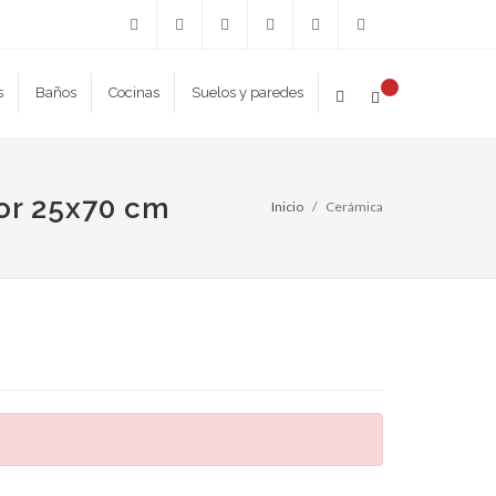
Facebook
Twitter
Instagram
615
927
jcruz@coexmat.es
s
Baños
Cocinas
Suelos y paredes
489
347
298
251
ior 25x70 cm
Inicio
Cerámica