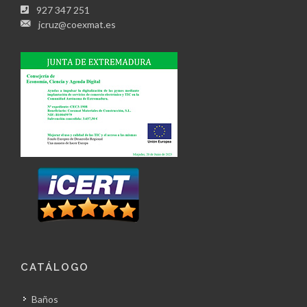
927 347 251
jcruz@coexmat.es
CATÁLOGO
Baños