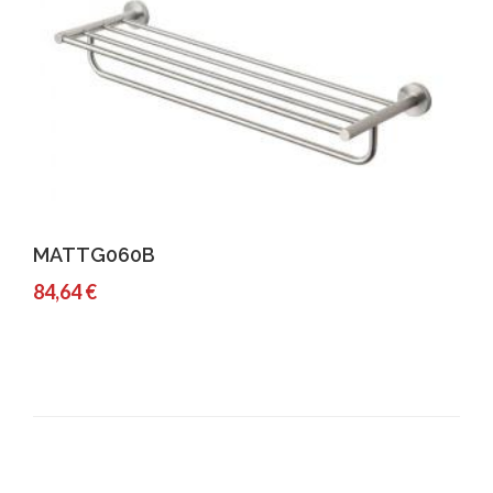
Comprar
Detalles
MATTG060B
84,64 €