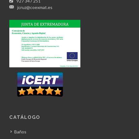
927 347 251
jcruz@coexmat.es
CATÁLOGO
Baños