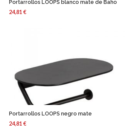
Comprar
Detalles
Portarrollos LOOPS blanco mate de Baho
24,81 €
Comprar
Detalles
Portarrollos LOOPS negro mate
24,81 €